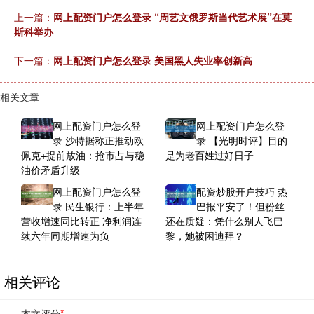
上一篇：
网上配资门户怎么登录 “周艺文俄罗斯当代艺术展”在莫
斯科举办
下一篇：
网上配资门户怎么登录 美国黑人失业率创新高
相关文章
网上配资门户怎么登
网上配资门户怎么登
录 沙特据称正推动欧
录 【光明时评】目的
佩克+提前放油：抢市占与稳
是为老百姓过好日子
油价矛盾升级
网上配资门户怎么登
配资炒股开户技巧 热
录 民生银行：上半年
巴报平安了！但粉丝
营收增速同比转正 净利润连
还在质疑：凭什么别人飞巴
续六年同期增速为负
黎，她被困迪拜？
相关评论
本文评分
*