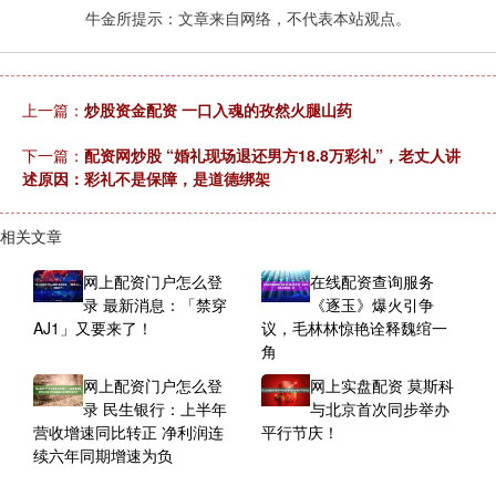
牛金所提示：文章来自网络，不代表本站观点。
上一篇：
炒股资金配资 一口入魂的孜然火腿山药
下一篇：
配资网炒股 “婚礼现场退还男方18.8万彩礼”，老丈人讲
述原因：彩礼不是保障，是道德绑架
相关文章
网上配资门户怎么登
在线配资查询服务
录 最新消息：「禁穿
《逐玉》爆火引争
AJ1」又要来了！
议，毛林林惊艳诠释魏绾一
角
网上配资门户怎么登
网上实盘配资 莫斯科
录 民生银行：上半年
与北京首次同步举办
营收增速同比转正 净利润连
平行节庆！
续六年同期增速为负