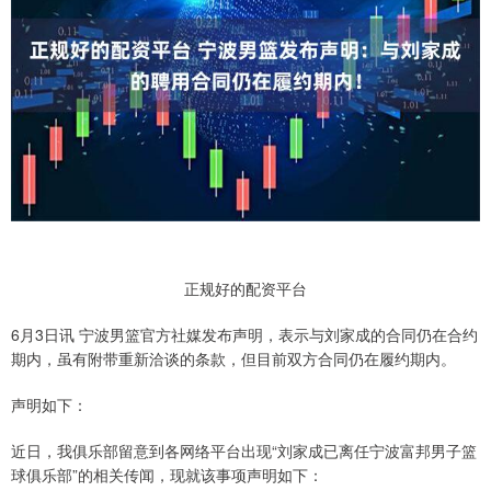
正规好的配资平台
6月3日讯 宁波男篮官方社媒发布声明，表示与刘家成的合同仍在合约
期内，虽有附带重新洽谈的条款，但目前双方合同仍在履约期内。
声明如下：
近日，我俱乐部留意到各网络平台出现“刘家成已离任宁波富邦男子篮
球俱乐部”的相关传闻，现就该事项声明如下：