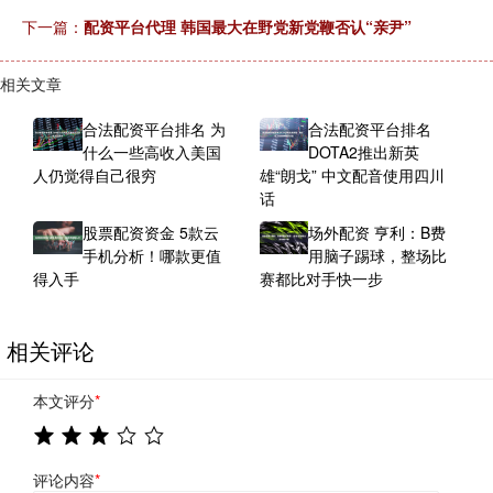
下一篇：
配资平台代理 韩国最大在野党新党鞭否认“亲尹”
相关文章
合法配资平台排名 为
合法配资平台排名
什么一些高收入美国
DOTA2推出新英
人仍觉得自己很穷
雄“朗戈” 中文配音使用四川
话
股票配资资金 5款云
场外配资 亨利：B费
手机分析！哪款更值
用脑子踢球，整场比
得入手
赛都比对手快一步
相关评论
本文评分
*
评论内容
*