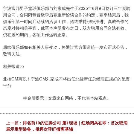
宁波富邦男子篮球俱乐部与刘家成先生于2025年6月9日签订三年期聘
用合同，合同附带晋级季后赛重新洽谈合作的约定，赛季结束后，我
俱乐部第一时间启动续约洽谈工作，始终秉持积极推进、真诚合作的
态度对接相关事宜，截至本声明发布之日，双方聘用合同合法有效、
仍在履约期内，各项工作运转正常。
后续俱乐部如有相关人事变动，将通过官方渠道统一发布正式公告，
敬请关注。
相关报道>>
北控GM离职！宁波GM刘家成即将出任北控新任总经理正规好的配资
平台
牛金所提示：文章来自网络，不代表本站观点。
上一篇：
排名前10的证券公司 第1现场｜红场阅兵在即：首次取消
展示重型装备，俄再次呼吁撤离基辅